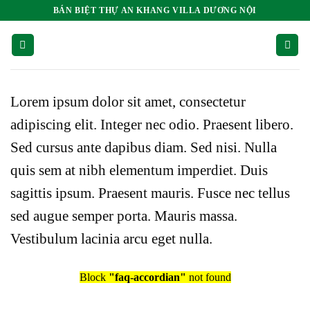
Bỏ
BÁN BIỆT THỰ AN KHANG VILLA DƯƠNG NỘI
qua
nội
dung
Lorem ipsum dolor sit amet, consectetur
adipiscing elit. Integer nec odio. Praesent libero.
Sed cursus ante dapibus diam. Sed nisi. Nulla
quis sem at nibh elementum imperdiet. Duis
sagittis ipsum. Praesent mauris. Fusce nec tellus
sed augue semper porta. Mauris massa.
Vestibulum lacinia arcu eget nulla.
Block
"faq-accordian"
not found