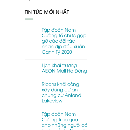
TIN TỨC MỚI NHẤT
Tập đoàn Nam
Cường tổ chức gặp
gỡ các đối tác
nhân dịp đầu xuân
Canh Tý 2020
Không
có
Lịch khai trương
bình
luận
AEON Mall Hà Đông
ở
Tập
Không
đoàn
có
Ricons khởi công
Nam
bình
Cường
luận
xây dựng dự án
tổ
ở
chung cư Anland
chức
Lịch
gặp
khai
Lakeview
gỡ
trương
các
AEON
Không
đối
Mall
có
Tập đoàn Nam
tác
Hà
bình
nhân
Đông
luận
Cường trao quà
ở
dịp
cho những người có
Ricons
đầu
khởi
xuân