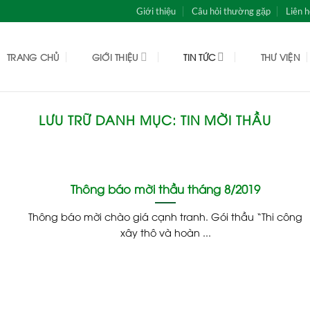
Giới thiệu
Câu hỏi thường gặp
Liên 
TRANG CHỦ
GIỚI THIỆU
TIN TỨC
THƯ VIỆN
LƯU TRỮ DANH MỤC:
TIN MỜI THẦU
Thông báo mời thầu tháng 8/2019
Thông báo mời chào giá cạnh tranh. Gói thầu “Thi công
xây thô và hoàn ...