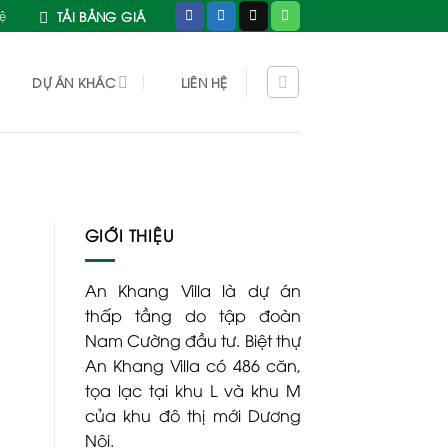
TẢI BẢNG GIÁ
hệ
DỰ ÁN KHÁC
LIÊN HỆ
GIỚI THIỆU
An Khang Villa là dự án
thấp tầng do tập đoàn
Nam Cường đầu tư. Biệt thự
An Khang Villa có 486 căn,
tọa lạc tại khu L và khu M
của khu đô thị mới Dương
Nội.