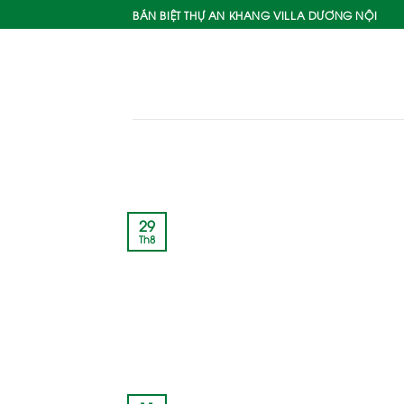
Bỏ
BÁN BIỆT THỰ AN KHANG VILLA DƯƠNG NỘI
qua
nội
dung
29
Th8