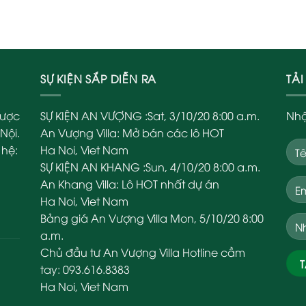
SỰ KIỆN SẮP DIỄN RA
TẢ
được
SỰ KIỆN AN VƯỢNG
:
Sat, 3/10/20 8:00 a.m.
Nhậ
Nội.
An Vượng Villa
:
Mở bán các lô HOT
 hệ:
Ha Noi
,
Viet Nam
SỰ KIỆN AN KHANG
:
Sun, 4/10/20 8:00 a.m.
An Khang Villa
:
Lô HOT nhất dự án
Ha Noi
,
Viet Nam
Bảng giá An Vượng Villa
Mon, 5/10/20 8:00
a.m.
Chủ đầu tư An Vượng Villa
Hotline cầm
tay: 093.616.8383
Ha Noi
,
Viet Nam